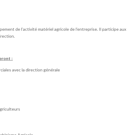
ent de l’activité matériel agricole de l’entreprise. Il participe aux
rection.
eront :
iales avec la direction générale
e
agriculteurs
chinisme Agricole