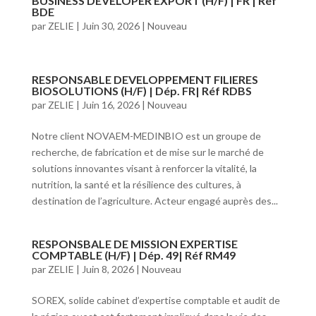
BUSINESS DEVELOPER EXPORT (H/F) | FR | Réf
BDE
par
ZELIE
|
Juin 30, 2026
|
Nouveau
RESPONSABLE DEVELOPPEMENT FILIERES
BIOSOLUTIONS (H/F) | Dép. FR| Réf RDBS
par
ZELIE
|
Juin 16, 2026
|
Nouveau
Notre client NOVAEM-MEDINBIO est un groupe de
recherche, de fabrication et de mise sur le marché de
solutions innovantes visant à renforcer la vitalité, la
nutrition, la santé et la résilience des cultures, à
destination de l’agriculture. Acteur engagé auprès des...
RESPONSBALE DE MISSION EXPERTISE
COMPTABLE (H/F) | Dép. 49| Réf RM49
par
ZELIE
|
Juin 8, 2026
|
Nouveau
SOREX, solide cabinet d’expertise comptable et audit de