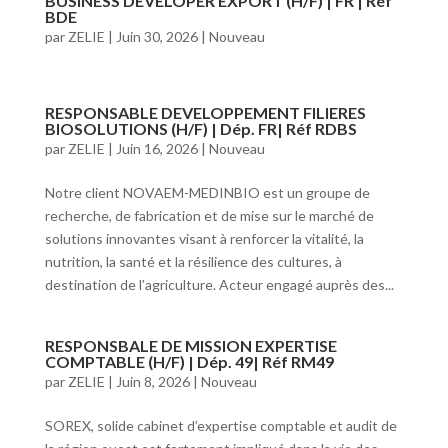
BUSINESS DEVELOPER EXPORT (H/F) | FR | Réf
BDE
par
ZELIE
|
Juin 30, 2026
|
Nouveau
RESPONSABLE DEVELOPPEMENT FILIERES
BIOSOLUTIONS (H/F) | Dép. FR| Réf RDBS
par
ZELIE
|
Juin 16, 2026
|
Nouveau
Notre client NOVAEM-MEDINBIO est un groupe de
recherche, de fabrication et de mise sur le marché de
solutions innovantes visant à renforcer la vitalité, la
nutrition, la santé et la résilience des cultures, à
destination de l’agriculture. Acteur engagé auprès des...
RESPONSBALE DE MISSION EXPERTISE
COMPTABLE (H/F) | Dép. 49| Réf RM49
par
ZELIE
|
Juin 8, 2026
|
Nouveau
SOREX, solide cabinet d’expertise comptable et audit de