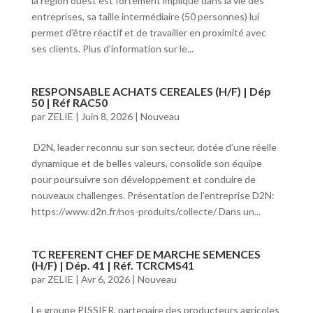
la région ouest est fortement impliqué dans la vie des
entreprises, sa taille intermédiaire (50 personnes) lui
permet d’être réactif et de travailler en proximité avec
ses clients. Plus d’information sur le...
RESPONSABLE ACHATS CEREALES (H/F) | Dép
50 | Réf RAC50
par
ZELIE
|
Juin 8, 2026
|
Nouveau
D2N, leader reconnu sur son secteur, dotée d’une réelle
dynamique et de belles valeurs, consolide son équipe
pour poursuivre son développement et conduire de
nouveaux challenges. Présentation de l’entreprise D2N:
https://www.d2n.fr/nos-produits/collecte/ Dans un...
TC REFERENT CHEF DE MARCHE SEMENCES
(H/F) | Dép. 41 | Réf. TCRCMS41
par
ZELIE
|
Avr 6, 2026
|
Nouveau
Le groupe PISSIER, partenaire des producteurs agricoles