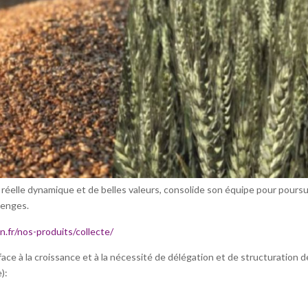
réelle dynamique et de belles valeurs, consolide son équipe pour poursu
lenges.
.fr/nos-produits/collecte/
ace à la croissance et à la nécessité de délégation et de structuration d
):